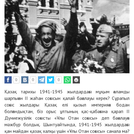
0
0
0
Қазақ тарихы 1941-1945 жылдардағы мұқым ғаламды
шарпыған ІІ жаһан соғысын қалай бағалауы керек? Сұрапыл
соғыс жылдары Қазақ елі қызыл империяға бодан
болғандықтан, біз орыс ұлтының қас-қабағына қарап ІІ
Дүниежүзілік соғысты «Ұлы Отан соғысы» деп бағалауға
мәжбүр болдық. Шынтуайтында, 1941-1945 жылдардағы
қан майдан қазақ халқы үшін «Ұлы Отан соғысы» санала ма?