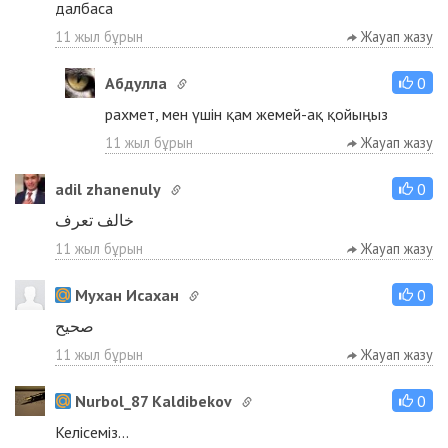
далбаса
11 жыл бұрын
Жауап жазу
Абдулла
0
рахмет, мен үшін қам жемей-ақ қойыңыз
11 жыл бұрын
Жауап жазу
adil zhanenuly
0
خالف تعرف
11 жыл бұрын
Жауап жазу
Мухан Исахан
0
صحيح
11 жыл бұрын
Жауап жазу
Nurbol_87 Kaldibekov
0
Келісеміз...