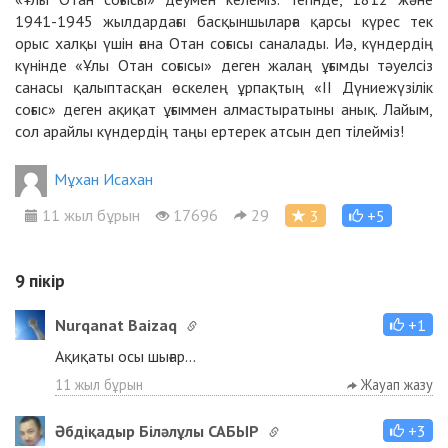
1941-1945 жылдардағы басқыншыларға қарсы күрес тек
орыс халқы үшін ғана Отан соғысы саналады. Иә, күндердің
күнінде «Ұлы Отан соғысы» деген жалаң ұғымды тәуелсіз
санасы қалыптасқан өскелең ұрпақтың «ІІ Дүниежүзілік
соғыс» деген ақиқат ұғыммен алмастыратыны анық. Лайым,
сол арайлы күндердің таңы ертерек атсын деп тілейміз!
Мұхан Исахан
11 жыл бұрын
17696
29
3
+5
9
пікір
Nurqanat Baizaq
+1
Ақиқаты осы шығар...
11 жыл бұрын
Жауап жазу
Әбдіқадыр Біләлұлы САБЫР
+3