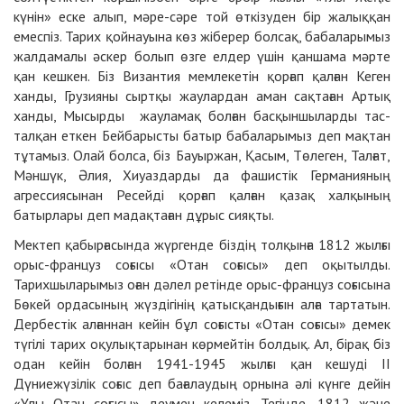
күнін» еске алып, мәре-сәре той өткізуден бір жалыққан
емеспіз. Тарих қойнауына көз жіберер болсақ, бабаларымыз
жалдамалы әскер болып өзге елдер үшін қаншама мәрте
қан кешкен. Біз Византия мемлекетін қорғап қалған Кеген
ханды, Грузияны сыртқы жаулардан аман сақтаған Артық
ханды, Мысырды жауламақ болған басқыншыларды тас-
талқан еткен Бейбарысты батыр бабаларымыз деп мақтан
тұтамыз. Олай болса, біз Бауыржан, Қасым, Төлеген, Талғат,
Мәншүк, Әлия, Хиуаздарды да фашистік Германияның
агрессиясынан Ресейді қорғап қалған қазақ халқының
батырлары деп мадақтаған дұрыс сияқты.
Мектеп қабырғасында жүргенде біздің толқынға 1812 жылғы
орыс-француз соғысы «Отан соғысы» деп оқытылды.
Тарихшыларымыз оған дәлел ретінде орыс-француз соғысына
Бөкей ордасының жүздігінің қатысқандығын алға тартатын.
Дербестік алғаннан кейін бұл соғысты «Отан соғысы» демек
түгілі тарих оқулықтарынан көрмейтін болдық. Ал, бірақ біз
одан кейін болған 1941-1945 жылғы қан кешуді ІІ
Дүниежүзілік соғыс деп бағалаудың орнына әлі күнге дейін
«Ұлы Отан соғысы» деумен келеміз. Тегінде, 1812 және