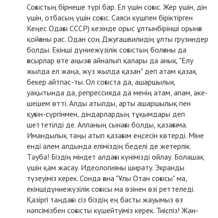
Соғыстың бірнеше түрі бар. Ел үшін соғыс. Жер үшін, дін
үшін, отбасың үшін соғыс. Саяси күшпен біріктірген
Кеңес Одағы СССР) кезінде орыс ұлтынбірінші орынға
қойғаны рас. Одан соң Джугашвилидің ұлты грузиндер
болды. Екінші дүниежүзілік соғыстың болғаны да
ғасырлар өте аңызға айналып қалары да анық. "Елу
жылда ел жаңа, жүз жылда қазан" деп атам қазақ
бекер айтпас-ты. Ол соғыста да, ашаршылық
уақытында да, репрессияда да менің атам, апам, әке-
шешем өтті. Алды атылды, арты ашаршылық пен
қуғын-сүргінмен, діндарлардың тұқымдары деп
шеттетілді де. Алланың сынағы болды, қазағыма.
Имандылық таңы атып қазағым еңсесін көтерді. Міне
енді әлем алдында еліміздің беделі де жетерлік.
Тәуба! Біздің міндет алдағы күнімізді ойлау. Болашақ
үшін қам жасау. Идеологияны ширату. Экранды
түзеуіміз керек. Сонда ғана "Ұлы Отан соғысы" ма,
екіншідүниежүзілік соғысы ма өзінен өзі реттеледі.
Қазіргі таңдағы сіз біздің ең басты жауымыз өз
нәпсімізбен соғысты күшейтуіміз керек. Тиіспіз! Жан-