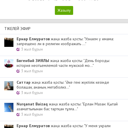
ТІКЕЛЕЙ ЭФИР
Ернар Елмуратов
жаңа жазба қосты: "Узнаем у имама:
запрещено ли в религии изображать ..."
3 жыл бұрын
Бөгенбай ЗИЯЛЫ
жаңа жазба қосты: "День бороды:
история неотъемлемой части мужской мо..."
3 жыл бұрын
Cаттар
жаңа жазба қосты: "Әке гені жүктілік кезінде
болашақ ананың метаболиз..."
3 жыл бұрын
Nurqanat Baizaq
жаңа жазба қосты: "Ерлан Мазан: Қытай
азаматтығынан бас тартқан тұлға..."
3 жыл бұрын
Ернар Елмуратов
жаңа жазба қосты: "У меня украли