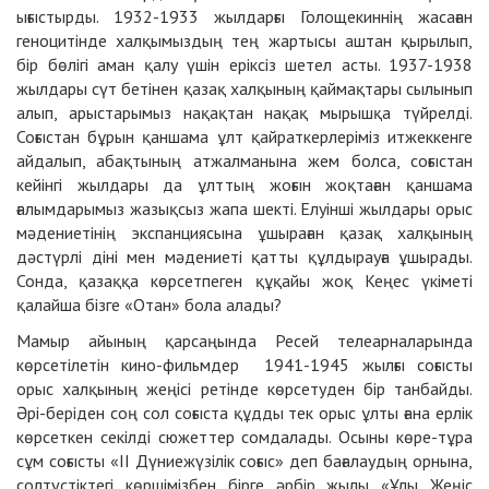
ығыстырды. 1932-1933 жылдарғы Голощекиннің жасаған
геноцитінде халқымыздың тең жартысы аштан қырылып,
бір бөлігі аман қалу үшін еріксіз шетел асты. 1937-1938
жылдары сүт бетінен қазақ халқының қаймақтары сылынып
алып, арыстарымыз нақақтан нақақ мырышқа түйрелді.
Соғыстан бұрын қаншама ұлт қайраткерлеріміз итжеккенге
айдалып, абақтының атжалманына жем болса, соғыстан
кейінгі жылдары да ұлттың жоғын жоқтаған қаншама
ғалымдарымыз жазықсыз жапа шекті. Елуінші жылдары орыс
мәдениетінің экспанциясына ұшыраған қазақ халқының
дәстүрлі діні мен мәдениеті қатты құлдырауға ұшырады.
Сонда, қазаққа көрсетпеген құқайы жоқ Кеңес үкіметі
қалайша бізге «Отан» бола алады?
Мамыр айының қарсаңында Ресей телеарналарында
көрсетілетін кино-фильмдер 1941-1945 жылғы соғысты
орыс халқының жеңісі ретінде көрсетуден бір танбайды.
Әрі-беріден соң сол соғыста құдды тек орыс ұлты ғана ерлік
көрсеткен секілді сюжеттер сомдалады. Осыны көре-тұра
сұм соғысты «ІІ Дүниежүзілік соғыс» деп бағалаудың орнына,
солтүстіктегі көршімізбен бірге әрбір жылы «Ұлы Жеңіс