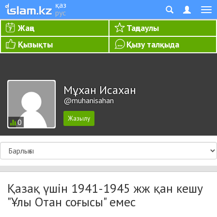
қаз
рус
Жаңа
Таңдаулы
Қызықты
Қызу талқыда
Мұхан Исахан
@muhanisahan
0
Қазақ үшін 1941-1945 жж қан кешу
"Ұлы Отан соғысы" емес