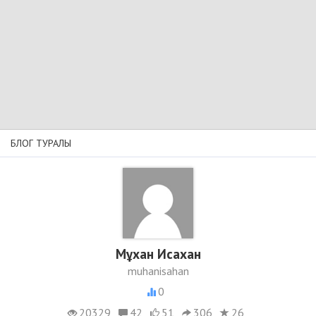
БЛОГ ТУРАЛЫ
Мұхан Исахан
muhanisahan
0
20329
42
51
306
26