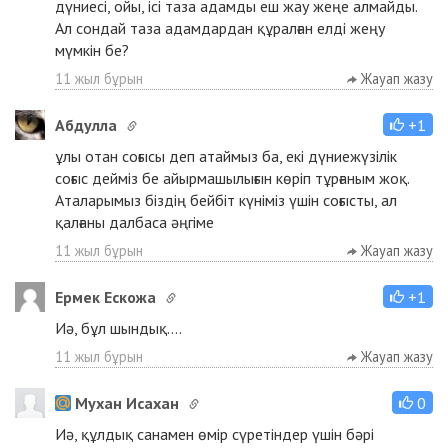
дүниесі, ойы, ісі таза адамды еш жау жеңе алмайды.
Ал сондай таза адамдардан құралған елді жеңу
мүмкін бе?
11 жыл бұрын
Жауап жазу
Абдулла
+1
ұлы отан соғысы деп атаймыз ба, екі дүниежүзілік
соғыс дейміз бе айырмашылығын көріп тұрғаным жоқ.
Аталарымыз біздің бейбіт күніміз үшін соғысты, ал
қалғаны далбаса әңгіме
11 жыл бұрын
Жауап жазу
Ермек Ескожа
+1
Иә, бұл шындық....
11 жыл бұрын
Жауап жазу
Мухан Исахан
0
Иә, құлдық санамен өмір сүретіндер үшін бәрі