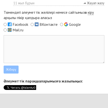
11 жыл бұрын
Жауап жазу
Төмендегі әлеуметтік желілері немесе сайтымызға
кіру
арқылы пікір қалдыра аласыз
Facebook
ВКонтакте
Google
Mail.ru
Әлеуметтік парақшаларымызға жазылыңыз: