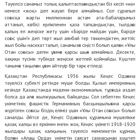
Тәуелсіз санамыз толық қалыптаспағандықтан біз кесіп «иә»
немесе «жоқ» деп жауап бере алмаймыз. Сол сұрапыл
соғысқа жарты миллионнан астам ата-бабаларымыз
аттанып, көбісі ерлікпенен қаза тапқандықтан, тылдағы
қалың ел жеңіске жету үшін «Бәріде майдан үшін, бәріде
соғыс үшін!» деп төрт жыл аянбай тер төккендіктен, жетпіс
жыл бойы насихатталып, санамызға сіңісті болып қалған «Ұлы
Отан соғысы» деген ұғымға қарсы шыға алмаймыз. Десекте,
хақиқи түсінік түбінде жеңіске жетпей қоймайды. Күштеп
танымға таңылған ұғым әйтеуір бір тәрк етіледі.
Қазақстан Республикасы 1936 жылы Кеңес Одағына
тәуелсіз субекті ретінде мүше болды. Қызыл империяның
кезінде Қазақстанда мәдени-экономикалық тұрғыда аздап
болса да алға жылжушылық байқалды. Сол себептен Кеңес
үкіметінің фашистік Германияның басқыншылығына қарсы
жүргізген соғысы біздің еліміз үшін «Ұлы Отан соғысы» болып
саналды. Әйтсе де, Кеңес Одағының құрамына мүшелікке
қазақ халқы өз еркімен енген жоқ. Кеңес үкіметі 1918-1920
жылдары қазақ халқының тәуелсіз мемлекетін құрмақ
болған «Алаш Орда» үкіметін саясат сахнасынан күштеп